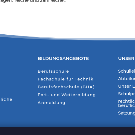
gen, Teiche und zahlreiche...
BILDUNGSANGEBOTE
UNSER
Schulle
Berufsschule
Abteil
Fachschule für Technik
Unser L
Berufsfachschule (BÜA)
Schulp
Fort- und Weiterbildung
liche
rechtli
Anmeldung
berufli
Satzun