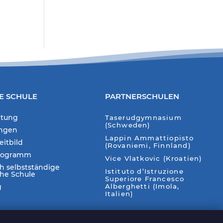
E SCHULE
PARTNERSCHULEN
itung
Taserudgymnasium
(Schweden)
ungen
Lappin Ammattiopisto
eitbild
(Rovaniemi, Finnland)
rogramm
Vice Vlatkovic (Kroatien)
ch selbstständige
Istituto d’Istruzione
che Schule
Superiore Francesco
g
Alberghetti (Imola,
Italien)
Auf unserer Webseite