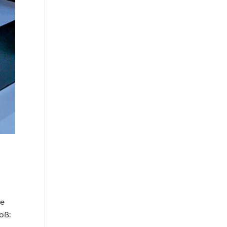
le
oß: