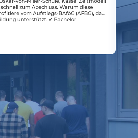
 Oskar-von-Miller-Schule, Kassel Zeitmodell
und schnell zum Abschluss. Warum diese
rofitiere vom Aufstiegs-BAföG (AFBG), das
bildung unterstützt. ✔ Bachelor