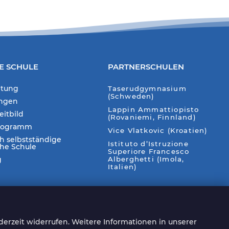
E SCHULE
PARTNERSCHULEN
itung
Taserudgymnasium
(Schweden)
ungen
Lappin Ammattiopisto
eitbild
(Rovaniemi, Finnland)
rogramm
Vice Vlatkovic (Kroatien)
ch selbstständige
Istituto d’Istruzione
che Schule
Superiore Francesco
g
Alberghetti (Imola,
Italien)
Auf unserer Webseite
nutzen wir teilweise KI-
derzeit widerrufen. Weitere Informationen in unserer
Bildgeneratoren (DallE,