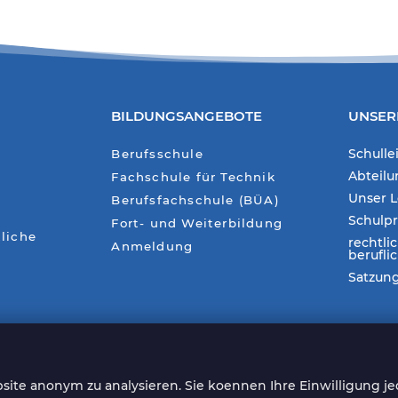
BILDUNGSANGEBOTE
UNSER
Schulle
Berufsschule
Abteil
Fachschule für Technik
Unser L
Berufsfachschule (BÜA)
Schulp
Fort- und Weiterbildung
liche
rechtli
Anmeldung
berufli
Satzun
ite anonym zu analysieren. Sie koennen Ihre Einwilligung je