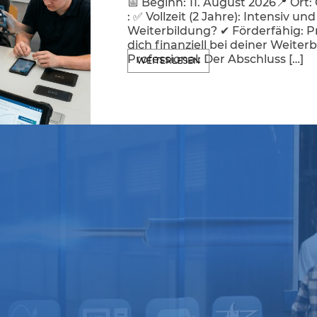
📅 Beginn: 11. August 2026📍 Ort:
: ✅ Vollzeit (2 Jahre): Intensiv 
Weiterbildung? ✔ Förderfähig: P
dich finanziell bei deiner Weiter
Professional: Der Abschluss […]
WEITERLESEN