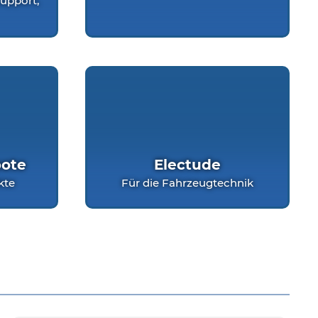
Support,
ote
Electude
kte
Für die F
ahrzeugtechnik