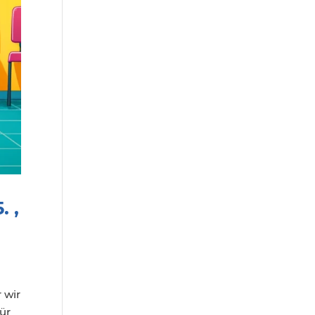
. ,
 wir
ür