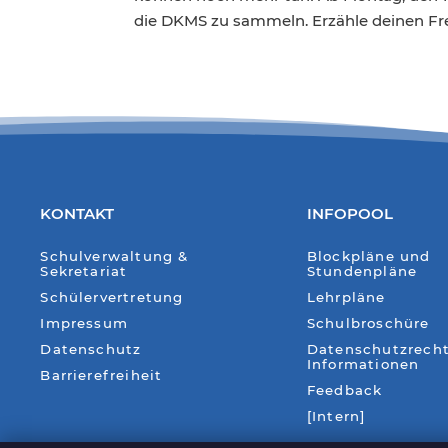
die DKMS zu sammeln. Erzähle deinen Fre
KONTAKT
INFOPOOL
Schulverwaltung &
Blockpläne und
Sekretariat
Stundenpläne
Schülervertretung
Lehrpläne
Impressum
Schulbroschüre
Datenschutz
Datenschutzrecht
Informationen
Barrierefreiheit
Feedback
[Intern]