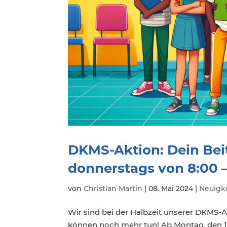
DKMS-Aktion: Dein Beitr
donnerstags von 8:00 – 
von
Christian Martin
|
08. Mai 2024
|
Neuigk
Wir sind bei der Halbzeit unserer DKMS-
können noch mehr tun! Ab Montag, den 13