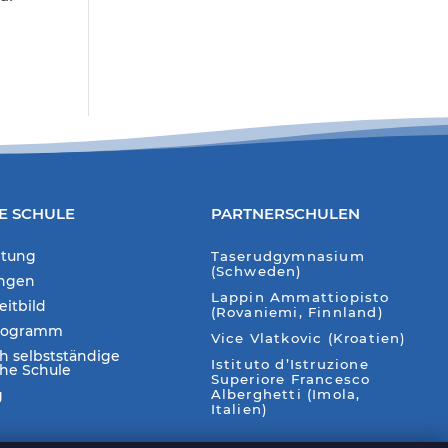
E SCHULE
PARTNERSCHULEN
itung
Taserudgymnasium
(Schweden)
ungen
Lappin Ammattiopisto
eitbild
(Rovaniemi, Finnland)
rogramm
Vice Vlatkovic (Kroatien)
ch selbstständige
Istituto d’Istruzione
che Schule
Superiore Francesco
g
Alberghetti (Imola,
Italien)