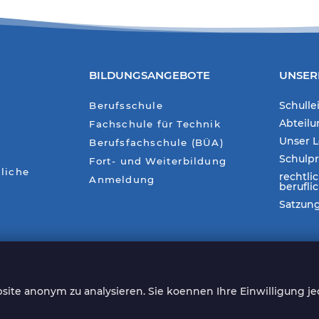
BILDUNGSANGEBOTE
UNSER
Schulle
Berufsschule
Abteil
Fachschule für Technik
Unser L
Berufsfachschule (BÜA)
Schulp
Fort- und Weiterbildung
liche
rechtli
Anmeldung
berufli
Satzun
ite anonym zu analysieren. Sie koennen Ihre Einwilligung je