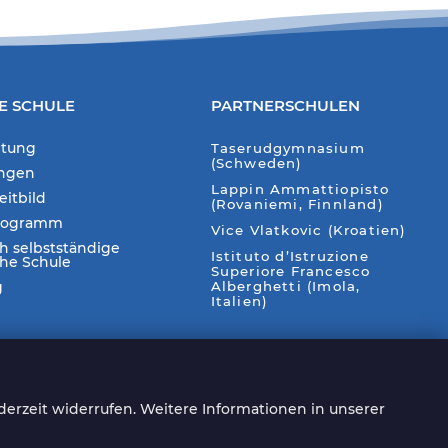
E SCHULE
PARTNERSCHULEN
itung
Taserudgymnasium
(Schweden)
ungen
Lappin Ammattiopisto
eitbild
(Rovaniemi, Finnland)
rogramm
Vice Vlatkovic (Kroatien)
ch selbstständige
Istituto d’Istruzione
che Schule
Superiore Francesco
g
Alberghetti (Imola,
Italien)
Auf unserer Webseite
nutzen wir teilweise KI-
derzeit widerrufen. Weitere Informationen in unserer
Bildgeneratoren (DallE,
NightCafe Creator &