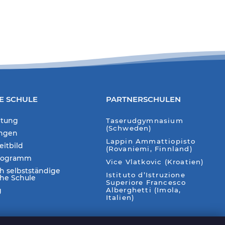
E SCHULE
PARTNERSCHULEN
itung
Taserudgymnasium
(Schweden)
ungen
Lappin Ammattiopisto
eitbild
(Rovaniemi, Finnland)
rogramm
Vice Vlatkovic (Kroatien)
ch selbstständige
Istituto d’Istruzione
che Schule
Superiore Francesco
g
Alberghetti (Imola,
Italien)